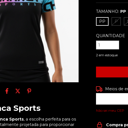
TAMANHO:
PP
PP
P
QUANTIDADE
2
em estoque
Entregas para o
Meios de e
nca Sports
Não sei meu CEP
nca Sports
, a escolha perfeita para os
otalmente projetada para proporcionar
Compra p