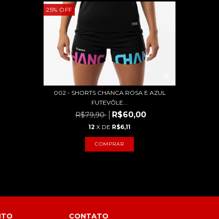
25
%
OFF
002 - SHORTS CHANCA ROSA E AZUL
FUTEVÔLE...
R$60,00
R$79,90
12
X DE
R$6,11
COMPRAR
NTO
CONTATO