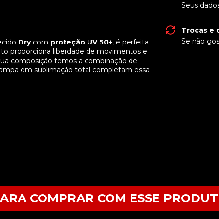
Seus dados
Trocas e 
Se não gos
ecido
Dry
com
proteção UV 50+
, é perfeita
ento proporciona liberdade de movimentos e
m sua composição temos a combinação de
stampa em sublimação total completam essa
ARA COMPRAR COM ESSE PRODU