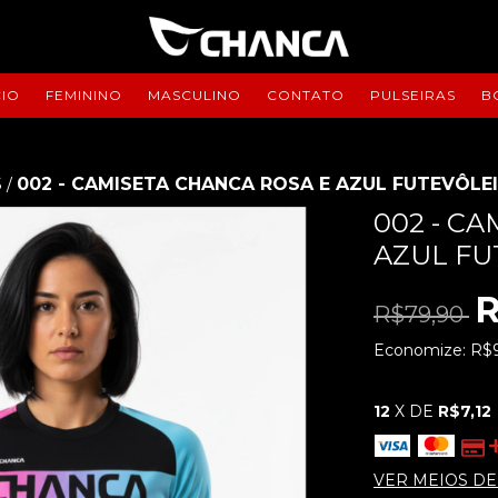
CIO
FEMININO
MASCULINO
CONTATO
PULSEIRAS
B
S
002 - CAMISETA CHANCA ROSA E AZUL FUTEVÔLEI
/
002 - C
AZUL FU
R
R$79,90
Economize:
R$
12
X DE
R$7,12
VER MEIOS D