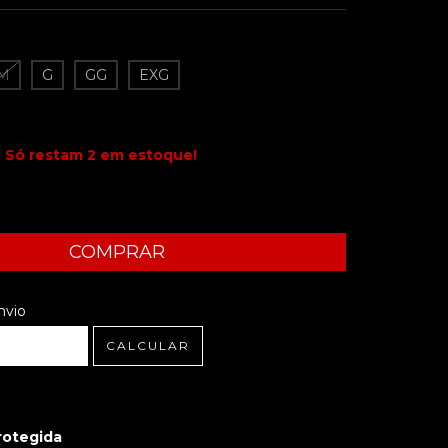
M
G
GG
EXG
Só restam
2
em estoque!
 CEP:
ALTERAR CEP
nvio
CALCULAR
rotegida