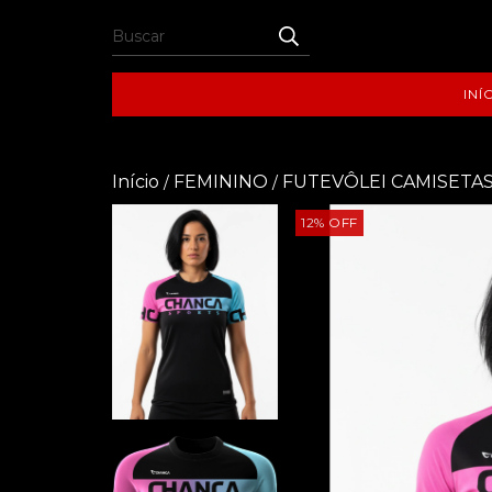
INÍ
Início
FEMININO
FUTEVÔLEI CAMISETA
/
/
12
%
OFF